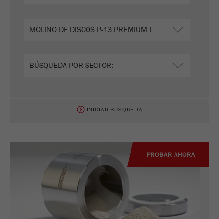
Nombre
__utmz
Proveedor
google
Esta cookie es la cookie de recursos del
visitante. Contiene todos los recursos del
visitante Información de la visita actual, también
información transmitida a través de parámetros
de seguimiento de campaña. Esta cookie
INICIAR BÚSQUEDA
también almacena si la fuente del visitante de la
última visita fue diferente de la actual. Si no se
Propósito
puede determinar la información sobre la fuente
del visitante, la cookie no se modifica. De esta
manera, Google Analytics puede asociar
PROBAR AHORA
información de visitantes, como conversiones y
transacciones de comercio electrónico, con una
fuente de visitantes. La cookie no contiene
información histórica sobre fuentes de
visitantes anteriores.