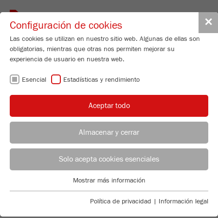
Toggle
✕
Configuración de cookies
navigat
Las cookies se utilizan en nuestro sitio web. Algunas de ellas son
obligatorias, mientras que otras nos permiten mejorar su
experiencia de usuario en nuestra web.
Disk Mill
Esencial
Estadísticas y rendimiento
PULVERISETTE 13
premium line
Aceptar todo
Nº de pedido
13.3040.00
Almacenar y cerrar
DETALLES DEL PRODUCTO
ASESOR DE APLICACIONES
DISTRIBUCIÓN FRITSCH
Solo acepta cookies esenciales
DESCRIPCIÓN
CONSULTAS SOBRE EL PRODUCTO
Applications Laboratory
Mostrar más información
DATOS TÉCNICOS
Esencial
Chris Biamonte
FRITSCH Milling and Sizing, Inc.
Se requieren cookies esenciales para las funciones básicas de
VIDEOS
Política de privacidad
|
Información legal
ACCESORIOS
la web. Esto asegura que la web funcione correctamente .