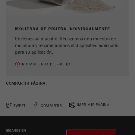
Ciclo de
vida de
6 meses
las
cookies
MOLIENDA DE PRUEBA INDIVIDUALMENTE
Envíenos su muestra. Realizamos una muestra de
Nombre
_ga
molienda y recomendamos el dispositivo adecuado
para su aplicación.
Proveedor
Google Tag Manager Google
IR A MOLIENDA DE PRUEBA
Registra una identificación única que se utiliza
Propósito
para generar datos estadísticos sobre cómo el
visitante usa el sitio web .
COMPARTIR PÁGINA:
Ciclo de
vida de
2 años
IMPRIMIR PÁGINA
TWEET
COMPARTIR
las
cookies
Nombre
_gid
SÍGANOS EN