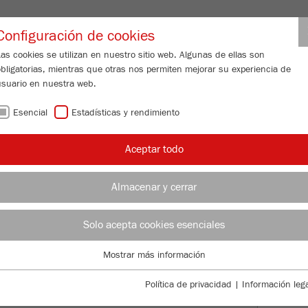
Nombre de usuario de distribuido
Configuración de cookies
as cookies se utilizan en nuestro sitio web. Algunas de ellas son
obligatorias, mientras que otras nos permiten mejorar su experiencia de
N DE PARTÍCULAS
SERVICIO DE ATENCIÓN
ACERCA DE NOSOTR
usuario en nuestra web.
Esencial
Estadísticas y rendimiento
Aceptar todo
de control de calidad
ADE IN GERMANY
Almacenar y cerrar
Solo acepta cookies esenciales
PER
Mostrar más información
Esencial
MOD
Se requieren cookies esenciales para las funciones básicas de la web.
Política de privacidad
|
Información lega
Esto asegura que la web funcione correctamente .
HIS