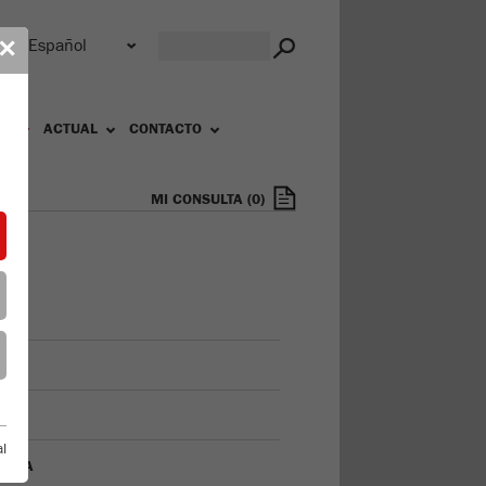
r
✕
OS
ACTUAL
CONTACTO
MI CONSULTA
(
0
)
FIL
ELO
l
TORIA