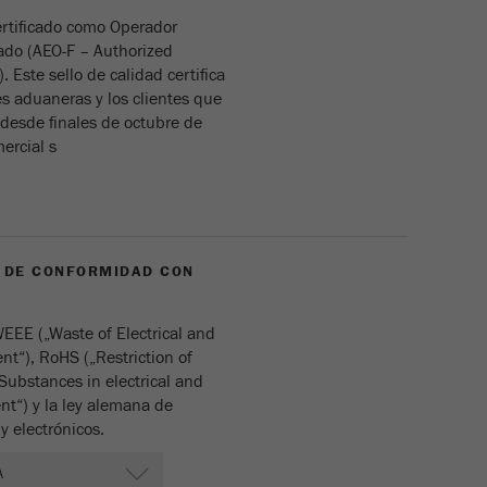
rtificado como Operador
Ciclo de vida de las
2 días
ado (AEO-F – Authorized
cookies
 Este sello de calidad certifica
es aduaneras y los clientes que
Nombre
_ym_uid
esde finales de octubre de
ercial s
Proveedor
Yandex
Se usa para identificar a los usuarios del
Propósito
sitio
 DE CONFORMIDAD CON
Ciclo de vida de las
1 año
cookies
EE („Waste of Electrical and
nt“), RoHS („Restriction of
Substances in electrical and
nt“) y la ley alemana de
y electrónicos.