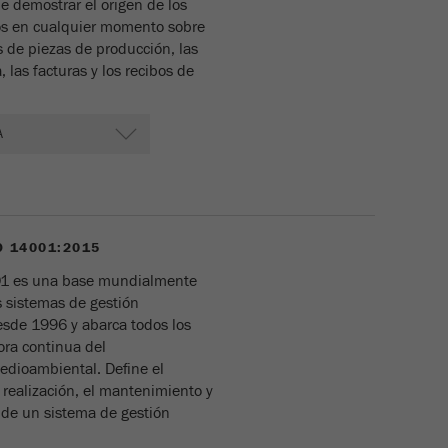
 demostrar el origen de los
os en cualquier momento sobre
as de piezas de producción, las
Nombre
_ga
, las facturas y los recibos de
Proveedor
Google Tag Manager Google
Registra una identificación única que se utiliza para
Propósito
generar datos estadísticos sobre cómo el visitante usa
el sitio web .
Ciclo de
vida de las
2 años
O 14001:2015
cookies
01 es una base mundialmente
s sistemas de gestión
Nombre
_gid
sde 1996 y abarca todos los
ora continua del
Proveedor
google
dioambiental. Define el
 realización, el mantenimiento y
Utilizado por Google Analytics para limitar la
 de un sistema de gestión
Propósito
tasa de solicitud.