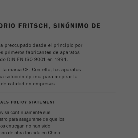
Proveedor
google
Esta cookie es la cookie de recursos del visitante.
ORIO FRITSCH, SINÓNIMO DE
Contiene todos los recursos del visitante Información de
la visita actual, también información transmitida a través
de parámetros de seguimiento de campaña. Esta cookie
ha preocupado desde el principio por
también almacena si la fuente del visitante de la última
los primeros fabricantes de aparatos
visita fue diferente de la actual. Si no se puede
ficado DIN EN ISO 9001 en 1994.
Propósito
determinar la información sobre la fuente del visitante, la
 la marca CE. Con ello, los aparatos
cookie no se modifica. De esta manera, Google Analytics
na solución óptima para mejorar la
puede asociar información de visitantes, como
n de calidad en empresas.
conversiones y transacciones de comercio electrónico,
con una fuente de visitantes. La cookie no contiene
información histórica sobre fuentes de visitantes
ALS POLICY STATEMENT
anteriores.
rvisa continuamente sus
Ciclo de
tro para asegurarse de que los
vida de
os entregan no han sido
6 meses
las
no de obra forzada en China.
cookies