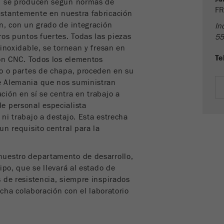
cookies
CH se producen según normas de
FR
stantemente en nuestra fabricación
Ciclo de
n, con un grado de integración
In
Nombre
__utmc
vida de las
Fin de sesión
ros puntos fuertes. Todas las piezas
55
cookies
inoxidable, se tornean y fresan en
Proveedor
google
Te
ión CNC. Todos los elementos
Nombre
PHPSESSID
co o partes de chapa, proceden en su
Esta cookie es antigua y ya no la utiliza Google Analytics.
Para la compatibilidad con versiones anteriores de
e Alemania que nos suministran
Proveedor
php
páginas que todavía usan el código de seguimiento
ión en sí se centra en trabajo a
Propósito
urchin.js, esta cookie todavía se escribe y caduca
e personal especialista
Identificador de datos PHP, establecido cuando se
cuando se cierra el navegador. Sin embargo, no es
ni trabajo a destajo. Esta estrecha
Propósito
utiliza el método de sesión PHP ().
necesario tener en cuenta esta cookie al depurar y
un requisito central para la
utilizar el nuevo código de seguimiento ga.js .
Ciclo de vida
Fin de sesión
de las cookies
nuestro departamento de desarrollo,
Ciclo de
ipo, que se llevará al estado de
vida de
Sesión
 de resistencia, siempre inspirados
las
echa colaboración con el laboratorio
cookies
Nombre
__utmz