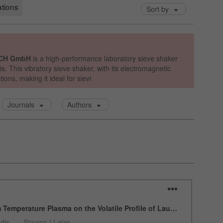
Ciclo de vida de las
2 días
cookies
Nombre
_ym_uid
Proveedor
Yandex
Se usa para identificar a los usuarios del
Propósito
sitio
Ciclo de vida de las
1 año
cookies