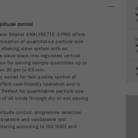
U
Proveedor
google
W
F
Esta cookie es la cookie de recursos del visitante.
plitude control
Contiene todos los recursos del visitante Información de
ieve Shaker ANALYSETTE 3 PRO offers
la visita actual, también información transmitida a través
U
mination of quantitative particle size
de parámetros de seguimiento de campaña. Esta cookie
M
 a shaking sieve system with an
también almacena si la fuente del visitante de la última
F
e sieve stack into regulated vertical
visita fue diferente de la actual. Si no se puede
tion for sieving sample quantities up to
Propósito
determinar la información sobre la fuente del visitante, la
J
rom 20 μm to 63 mm.
cookie no se modifica. De esta manera, Google Analytics
F
suited for fast quality control of
puede asociar información de visitantes, como
conversiones y transacciones de comercio electrónico,
fers user-friendly operation and is
con una fuente de visitantes. La cookie no contiene
 Perfect for quantitative particle size
información histórica sobre fuentes de visitantes
 of all kinds through dry or wet sieving
anteriores.
litude control, programme selection
Ciclo de
ibratable and validatable test
vida de
itoring according to ISO 9001 and
6 meses
las
cookies