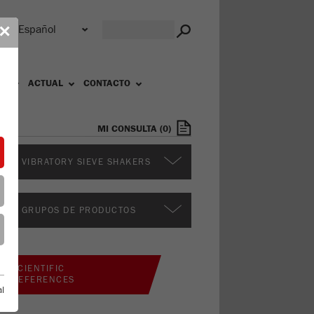
r
✕
OS
ACTUAL
CONTACTO
MI CONSULTA
(
0
)
ROS VIBRATORY SIEVE SHAKERS
ROS GRUPOS DE PRODUCTOS
SCIENTIFIC
REFERENCES
l