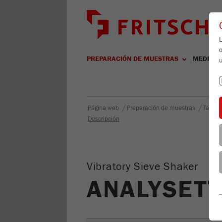
L
PREPARACIÓN DE MUESTRAS
MEDICIÓ
/
/
Página web
Preparación de muestras
Tamiz
Descripción
Vibratory Sieve Shaker
ANALYSETT