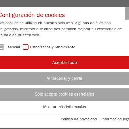
Nombre de usuario de distribuido
Configuración de cookies
as cookies se utilizan en nuestro sitio web. Algunas de ellas son
obligatorias, mientras que otras nos permiten mejorar su experiencia de
N DE PARTÍCULAS
SERVICIO DE ATENCIÓN
ACERCA DE NOSOTR
usuario en nuestra web.
Esencial
Estadísticas y rendimiento
/
Aceptar todo
/
/
ado
Tamizadores por vibración
ANALYSETTE 3 PRO
OT
Almacenar y cerrar
OT
Solo acepta cookies esenciales
E 3 PRO
99
/ 100
Mostrar más información
Esencial
Bioz Stars
Se requieren cookies esenciales para las funciones básicas de la web.
Política de privacidad
|
Información lega
1,208 Citations
Esto asegura que la web funcione correctamente .
Powered by Bioz © 2026