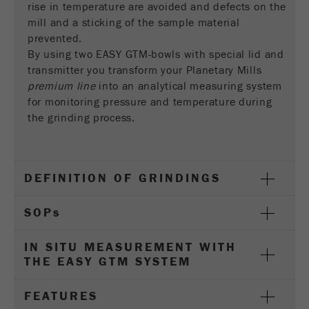
las
rise in temperature are avoided and defects on the
derechos para administrarlos.
cookies
mill and a sticking of the sample material
prevented.
Ciclo de
Nombre
__utmc
By using two EASY GTM-bowls with special lid and
vida de
Fin de sesión
transmitter you transform your Planetary Mills
las
Proveedor
google
premium line
into an analytical measuring system
cookies
for monitoring pressure and temperature during
Esta cookie es antigua y ya no la utiliza Google
the grinding process.
Nombre
PHPSESSID
Analytics. Para la compatibilidad con versiones
anteriores de páginas que todavía usan el
Proveedor
php
código de seguimiento urchin.js, esta cookie
Propósito
todavía se escribe y caduca cuando se cierra el
DEFINITION OF GRINDINGS
Identificador de datos PHP, establecido
navegador. Sin embargo, no es necesario tener
Propósito
cuando se utiliza el método de sesión PHP
en cuenta esta cookie al depurar y utilizar el
SOP
s
().
nuevo código de seguimiento ga.js .
Ciclo de vida
IN SITU MEASUREMENT WITH
Ciclo de
de las
Fin de sesión
THE EASY GTM SYSTEM
vida de
Sesión
cookies
las
cookies
FEATURES