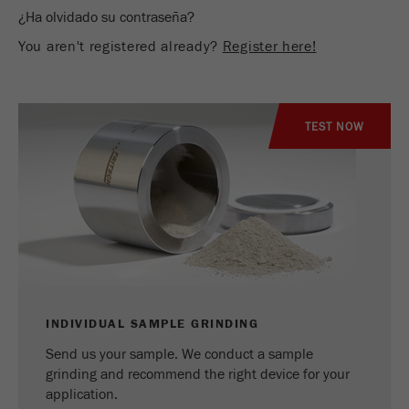
¿Ha olvidado su contraseña?
Proveedor
google
You aren't registered already?
Register here!
Utilizado por Google Analytics para limitar
Propósito
la tasa de solicitud.
Ciclo de vida de
TEST NOW
1 día
las cookies
Nombre
_ym_d
Proveedor
Yandex
Contiene la fecha de la primera visita del
Propósito
visitante al sitio web.
INDIVIDUAL SAMPLE GRINDING
Ciclo de vida de
1 año
las cookies
Send us your sample. We conduct a sample
grinding and recommend the right device for your
application.
Nombre
_ym_isad