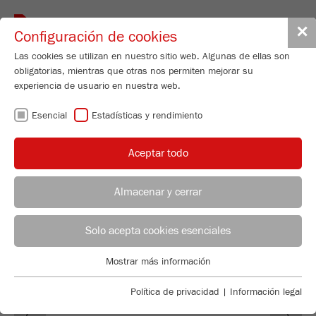
Toggle
✕
Configuración de cookies
navigat
Las cookies se utilizan en nuestro sitio web. Algunas de ellas son
obligatorias, mientras que otras nos permiten mejorar su
experiencia de usuario en nuestra web.
SOFTWARE
Esencial
Estadísticas y rendimiento
M
ill
C
ontrol
Aceptar todo
Almacenar y cerrar
ASESOR DE APLICACIONES
DISTRIBUCIÓN FRITSCH
Solo acepta cookies esenciales
Applications Laboratory
Mostrar más información
Esencial
Chris Biamonte
FRITSCH Milling and Sizing, Inc.
Se requieren cookies esenciales para las funciones básicas de
Política de privacidad
|
Información legal
Previous
Ne
la web. Esto asegura que la web funcione correctamente .