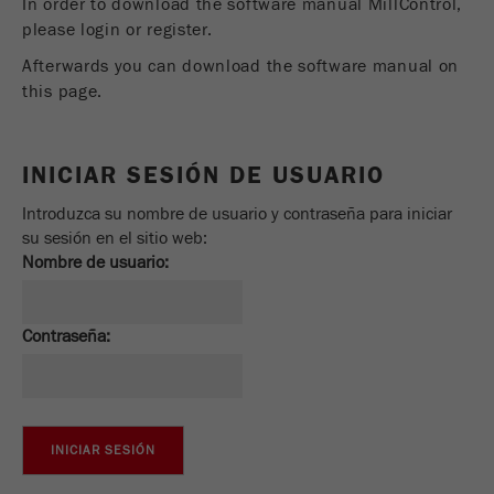
In order to download the software manual MillControl,
Ciclo de
please login or register.
vida de
6 meses
Afterwards you can download the software manual on
las
this page.
cookies
Nombre
_ga
INICIAR SESIÓN DE USUARIO
Proveedor
Google Tag Manager Google
Introduzca su nombre de usuario y contraseña para iniciar
su sesión en el sitio web:
Registra una identificación única que se utiliza
Nombre de usuario:
Propósito
para generar datos estadísticos sobre cómo el
visitante usa el sitio web .
Contraseña:
Ciclo de
vida de
2 años
las
cookies
Nombre
_gid