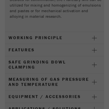
Ciclo de
utilized for mixing and homogenizing of emulsions
vida de
and pastes or for mechanical activation and
6 meses
las
alloying in material research.
cookies
Nombre
_ga
WORKING PRINCIPLE
Proveedor
Google Tag Manager Google
FEATURES
Registra una identificación única que se utiliza
Propósito
para generar datos estadísticos sobre cómo el
SAFE GRINDING BOWL
visitante usa el sitio web .
CLAMPING
Ciclo de
MEASURING OF GAS PRESSURE
vida de
AND TEMPERATURE
2 años
las
cookies
EQUIPMENT / ACCESSORIES
Nombre
_gid
APPLICATIONS / SOLUTIONS