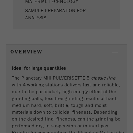
MATERIAL TECHNOLOGY
Nombre
__utmz
SAMPLE PREPARATION FOR
ANALYSIS
Proveedor
google
Esta cookie es la cookie de recursos del
visitante. Contiene todos los recursos del
visitante Información de la visita actual, también
OVERVIEW
información transmitida a través de parámetros
de seguimiento de campaña. Esta cookie
también almacena si la fuente del visitante de la
Ideal for large quantities
última visita fue diferente de la actual. Si no se
The Planetary Mill PULVERISETTE 5
classic line
Propósito
puede determinar la información sobre la fuente
with 4 working stations delivers fast and reliable,
del visitante, la cookie no se modifica. De esta
due to the particularly high-energy effect of the
manera, Google Analytics puede asociar
grinding balls, loss-free grinding results of hard,
información de visitantes, como conversiones y
medium-hard, soft, brittle, tough and moist
transacciones de comercio electrónico, con una
materials down to colloidal fineness. Depending
fuente de visitantes. La cookie no contiene
on the desired final fineness, can the grinding be
información histórica sobre fuentes de
performed dry, in suspension or in inert gas.
visitantes anteriores.
Besides for comminution, the Planetary Mill can be