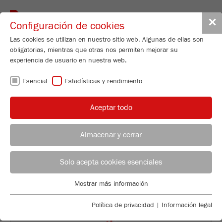
Toggle
✕
Configuración de cookies
navigat
Las cookies se utilizan en nuestro sitio web. Algunas de ellas son
obligatorias, mientras que otras nos permiten mejorar su
Planetary Mill
experiencia de usuario en nuestra web.
PULVERISETTE 5/4
Esencial
Estadísticas y rendimiento
classic line
Aceptar todo
Nº de pedido
05.5020.00
Almacenar y cerrar
DETALLES DEL PRODUCTO
ASESOR DE APLICACIONES
DISTRIBUCIÓN FRITSCH
DESCRIPCIÓN
Solo acepta cookies esenciales
Applications Laboratory
DATOS TÉCNICOS
Mostrar más información
Esencial
Chris Biamonte
FRITSCH Milling and Sizing, Inc.
Se requieren cookies esenciales para las funciones básicas de
ACCESORIOS
Política de privacidad
|
Información legal
la web. Esto asegura que la web funcione correctamente .