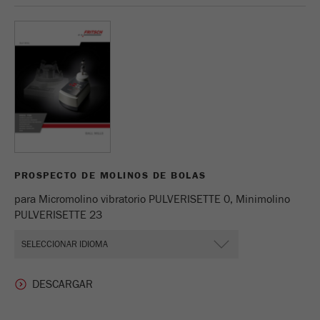
Proveedor
Yandex
Determina si un usuario tiene
Propósito
bloqueadores de anuncios.
Ciclo de vida de
2 días
las cookies
Nombre
_ym_uid
PROSPECTO DE MOLINOS DE BOLAS
Proveedor
Yandex
para Micromolino vibratorio PULVERISETTE 0, Minimolino
Se usa para identificar a los
PULVERISETTE 23
Propósito
usuarios del sitio
Ciclo de vida de las
1 año
cookies