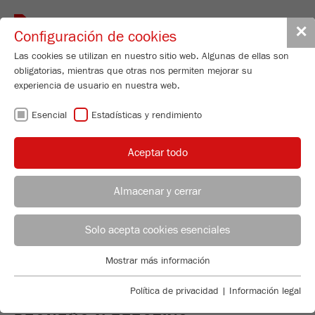
Toggle
✕
Configuración de cookies
navigat
Las cookies se utilizan en nuestro sitio web. Algunas de ellas son
obligatorias, mientras que otras nos permiten mejorar su
experiencia de usuario en nuestra web.
MOLINOS DE
Esencial
Estadísticas y rendimiento
BOLAS - LA
Aceptar todo
MOLIENDA MÁS
Almacenar y cerrar
FINA EN EL
ASESOR DE APLICACIONES
DISTRIBUCIÓN FRITSCH
Solo acepta cookies esenciales
LABORATORIO
Applications Laboratory
Mostrar más información
Esencial
Chris Biamonte
FRITSCH Milling and Sizing, Inc.
Se requieren cookies esenciales para las funciones básicas de
Política de privacidad
|
Información legal
la web. Esto asegura que la web funcione correctamente .