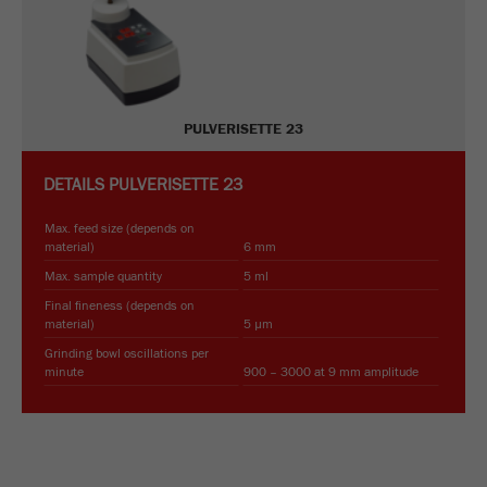
Ciclo de
vida de
6 meses
las
cookies
PULVERISETTE 23
Nombre
_ga
DETAILS
PULVERISETTE 23
Proveedor
Google Tag Manager Google
Max. feed size (depends on
Registra una identificación única que se utiliza
material)
6 mm
Propósito
para generar datos estadísticos sobre cómo el
Max. sample quantity
5 ml
visitante usa el sitio web .
Final fineness (depends on
material)
5 µm
Ciclo de
Grinding bowl oscillations per
vida de
minute
900 – 3000 at 9 mm amplitude
2 años
las
cookies
Nombre
_gid