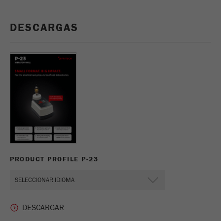
Proveedor
google
DESCARGAS
Utilizado por Google Analytics para limitar
Propósito
la tasa de solicitud.
Ciclo de vida de
1 día
las cookies
Nombre
_ym_d
Proveedor
Yandex
Contiene la fecha de la primera visita del
Propósito
visitante al sitio web.
PRODUCT PROFILE P-23
Ciclo de vida de
1 año
las cookies
Nombre
_ym_isad