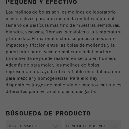
PEQUEÑO Y EFECTIVO
USA Headquarters
Nombre
fe_typo_user
Mostrar información de cookies
Walter De Oliveira
Los molinos de bolas son los molinos de laboratorio
FRITSCH GmbH - Milling and Sizing
más efectivos para una molienda en lotes rápida al
Proveedor
TYPO3
Estadísticas y rendimiento
tamaño de partícula más fino de muestras semiduras,
Esta cookie es una cookie de sesión estándar
blandas, viscosas, fibrosas, sensibles a la temperatura
USA Headquarters
Nombre
__utma
Mostrar información de cookies
de TYPO3. Guarda los datos de acceso
y húmedas. El material molido se procesa mediante
Melissa Fauth
Propósito
FRITSCH Milling and Sizing, Inc.
entrados ​​para un área cerrada cuando un
impactos y fricción entre las bolas de molienda y la
Proveedor
google
usuario inicia sesión .
pared interior del vaso de molienda o del mortero.
La molienda se puede realizar en seco o en húmedo.
Jeff Scott
En esta cookie, la información principal se
Ciclo de
Además de para moler, los molinos de bolas
FRITSCH Milling and Sizing, Inc.
almacena para realizar seguimiento a los
vida de
representan una ayuda ideal y fiable en el laboratorio
Fin de sesión
visitantes. En esta cookie, se almacena una
las
para mezclar y homogeneizar. Para ello hay
única identificación de visitante, la fecha y hora
cookies
Propósito
disponibles juegos de molienda de muchos materiales
de la primera visita, la hora a la que se inicia la
diferentes para evitar el molesto desgaste.
visita activa y se almacena el número de todos
Nombre
be_typo_user
los visitantes a la pagina web a traves de un
visitante único .
Proveedor
TYPO3
BÚSQUEDA DE PRODUCTO
Ciclo de
Esta cookie le dice al sitio web si un visitante ha
vida de
2 años
Propósito
iniciado sesión en el Typo3 backend y tiene los