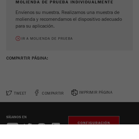
MOLIENDA DE PRUEBA INDIVIDUALMENTE
Envíenos su muestra. Realizamos una muestra de
molienda y recomendamos el dispositivo adecuado
para su aplicación.
IR A MOLIENDA DE PRUEBA
COMPARTIR PÁGINA:
IMPRIMIR PÁGINA
TWEET
COMPARTIR
SÍGANOS EN
CONFIGURACIÓN
DE COOKIES