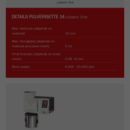
classic line
Proveedor
google
DETAILS
PULVERISETTE 14
classic line
Utilizado por Google Analytics para limitar
Propósito
la tasa de solicitud.
Max. feed size (depends on
material)
10 mm
Ciclo de vida de
Max. throughput (depends on
1 día
las cookies
material and sieve insert)
5 l/h
Final fineness (depends on sieve
insert)
0.08 - 6 mm
Nombre
_ym_d
Rotor speed
6,000 - 20,000 rpm
Proveedor
Yandex
Contiene la fecha de la primera visita del
Propósito
visitante al sitio web.
Ciclo de vida de
1 año
las cookies
Nombre
_ym_isad