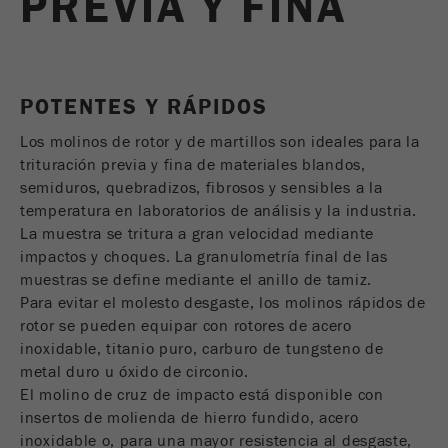
PREVIA Y FINA
USA Headquarters
Nombre
fe_typo_user
Mostrar información de cookies
Walter De Oliveira
FRITSCH GmbH - Milling and Sizing
Proveedor
TYPO3
Estadísticas y rendimiento
POTENTES Y RÁPIDOS
Esta cookie es una cookie de sesión estándar
USA Headquarters
Nombre
__utma
Mostrar información de cookies
de TYPO3. Guarda los datos de acceso
Melissa Fauth
Los molinos de rotor y de martillos son ideales para la
Propósito
FRITSCH Milling and Sizing, Inc.
entrados ​​para un área cerrada cuando un
trituración previa y fina de materiales blandos,
Proveedor
google
usuario inicia sesión .
semiduros, quebradizos, fibrosos y sensibles a la
Jeff Scott
En esta cookie, la información principal se
temperatura en laboratorios de análisis y la industria.
Ciclo de
FRITSCH Milling and Sizing, Inc.
almacena para realizar seguimiento a los
La muestra se tritura a gran velocidad mediante
vida de
Fin de sesión
visitantes. En esta cookie, se almacena una
impactos y choques. La granulometría final de las
las
única identificación de visitante, la fecha y hora
muestras se define mediante el anillo de tamiz.
cookies
Propósito
de la primera visita, la hora a la que se inicia la
Para evitar el molesto desgaste, los molinos rápidos de
visita activa y se almacena el número de todos
rotor se pueden equipar con rotores de acero
Nombre
be_typo_user
los visitantes a la pagina web a traves de un
inoxidable, titanio puro, carburo de tungsteno de
visitante único .
metal duro u óxido de circonio.
Proveedor
TYPO3
El molino de cruz de impacto está disponible con
Ciclo de
insertos de molienda de hierro fundido, acero
Esta cookie le dice al sitio web si un visitante ha
vida de
2 años
inoxidable o, para una mayor resistencia al desgaste,
Propósito
iniciado sesión en el Typo3 backend y tiene los