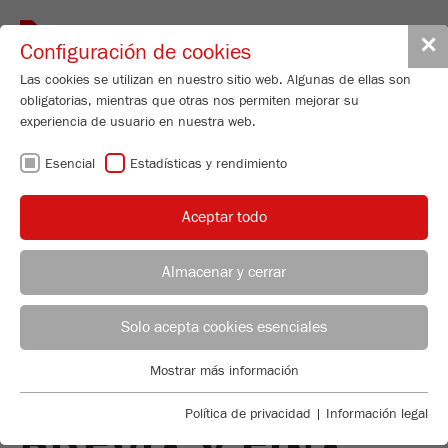
Toggle
✕
Configuración de cookies
navigat
Las cookies se utilizan en nuestro sitio web. Algunas de ellas son
obligatorias, mientras que otras nos permiten mejorar su
experiencia de usuario en nuestra web.
MOLINOS DE
Esencial
Estadísticas y rendimiento
ROTOR /
Aceptar todo
MOLINOS DE
Almacenar y cerrar
MARTILLOS -
ASESOR DE APLICACIONES
DISTRIBUCIÓN FRITSCH
Solo acepta cookies esenciales
IDEALES PARA LA
Applications Laboratory
Mostrar más información
Esencial
Chris Biamonte
TRITURACIÓN
FRITSCH Milling and Sizing, Inc.
Se requieren cookies esenciales para las funciones básicas de
Política de privacidad
|
Información legal
la web. Esto asegura que la web funcione correctamente .