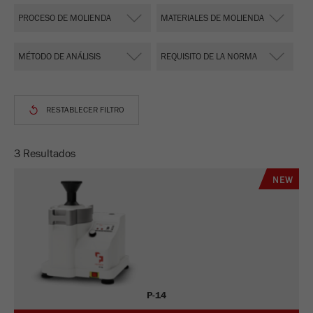
Nombre
__utmz
Proveedor
google
Esta cookie es la cookie de recursos del
visitante. Contiene todos los recursos del
visitante Información de la visita actual, también
información transmitida a través de parámetros
de seguimiento de campaña. Esta cookie
3 Resultados
también almacena si la fuente del visitante de la
última visita fue diferente de la actual. Si no se
NEW
Propósito
puede determinar la información sobre la fuente
del visitante, la cookie no se modifica. De esta
manera, Google Analytics puede asociar
información de visitantes, como conversiones y
transacciones de comercio electrónico, con una
fuente de visitantes. La cookie no contiene
información histórica sobre fuentes de
P-14
visitantes anteriores.