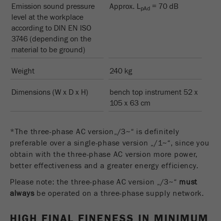
Emission sound pressure
Approx. L
= 70 dB
pAd
Nombre
__utmz
level at the workplace
according to DIN EN ISO
Proveedor
google
3746 (depending on the
material to be ground)
Esta cookie es la cookie de recursos del
visitante. Contiene todos los recursos del
Weight
240 kg
visitante Información de la visita actual, también
información transmitida a través de parámetros
Dimensions (W x D x H)
bench top instrument 52 x
de seguimiento de campaña. Esta cookie
105 x 63 cm
también almacena si la fuente del visitante de la
última visita fue diferente de la actual. Si no se
*The three-phase AC version„/3~“ is definitely
Propósito
puede determinar la información sobre la fuente
preferable over a single-phase version „/1~“, since you
del visitante, la cookie no se modifica. De esta
obtain with the three-phase AC version more power,
manera, Google Analytics puede asociar
better effectiveness and a greater energy efficiency.
información de visitantes, como conversiones y
transacciones de comercio electrónico, con una
Please note: the three-phase AC version „/3~“
must
fuente de visitantes. La cookie no contiene
always
be operated on a three-phase supply network.
información histórica sobre fuentes de
visitantes anteriores.
HIGH FINAL FINENESS IN MINIMUM