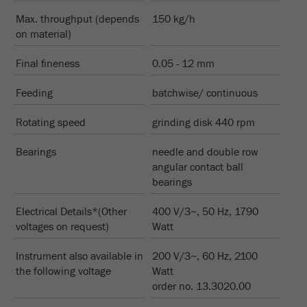
las
derechos para administrarlos.
cookies
Max. throughput (depends
150 kg/h
on material)
Ciclo de
Nombre
__utmc
vida de
Final fineness
0.05 - 12 mm
Fin de sesión
las
Proveedor
google
cookies
Feeding
batchwise/ continuous
Esta cookie es antigua y ya no la utiliza Google
Rotating speed
grinding disk 440 rpm
Nombre
PHPSESSID
Analytics. Para la compatibilidad con versiones
anteriores de páginas que todavía usan el
Bearings
needle and double row
Proveedor
php
código de seguimiento urchin.js, esta cookie
Propósito
angular contact ball
todavía se escribe y caduca cuando se cierra el
bearings
Identificador de datos PHP, establecido
navegador. Sin embargo, no es necesario tener
Propósito
cuando se utiliza el método de sesión PHP
en cuenta esta cookie al depurar y utilizar el
Electrical Details*(Other
400 V/3~, 50 Hz, 1790
().
nuevo código de seguimiento ga.js .
voltages on request)
Watt
Ciclo de vida
Ciclo de
Instrument also available in
200 V/3~, 60 Hz, 2100
de las
Fin de sesión
vida de
Sesión
the following voltage
Watt
cookies
las
order no. 13.3020.00
cookies