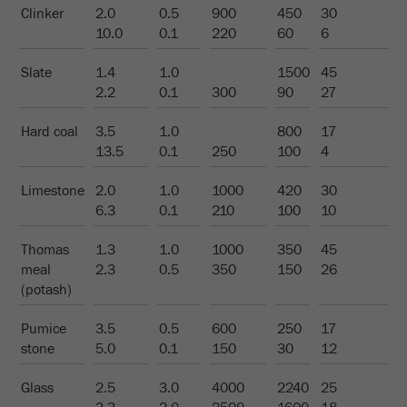
Clinker
2.0
0.5
900
450
30
Proveedor
google
10.0
0.1
220
60
6
Utilizado por Google Analytics para limitar
Slate
1.4
1.0
1500
45
Propósito
la tasa de solicitud.
2.2
0.1
300
90
27
Ciclo de vida de
Hard coal
3.5
1.0
800
17
1 día
las cookies
13.5
0.1
250
100
4
Limestone
Nombre
2.0
_ym_d
1.0
1000
420
30
6.3
0.1
210
100
10
Proveedor
Yandex
Thomas
1.3
1.0
1000
350
45
Contiene la fecha de la primera visita del
meal
2.3
0.5
350
150
26
Propósito
visitante al sitio web.
(potash)
Ciclo de vida de
Pumice
3.5
0.5
600
250
17
1 año
las cookies
stone
5.0
0.1
150
30
12
Glass
2.5
3.0
4000
2240
25
Nombre
_ym_isad