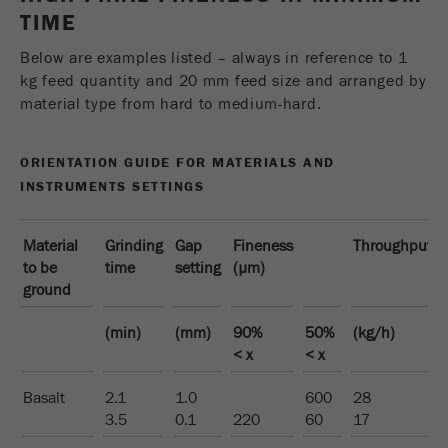
TIME
Ciclo de
vida de
6 meses
Below are examples listed – always in reference to 1
las
kg feed quantity and 20 mm feed size and arranged by
cookies
material type from hard to medium-hard.
Nombre
_ga
ORIENTATION GUIDE FOR MATERIALS AND
Proveedor
Google Tag Manager Google
INSTRUMENTS SETTINGS
Registra una identificación única que se utiliza
Material
Grinding
Gap
Fineness
Throughput
Propósito
para generar datos estadísticos sobre cómo el
to be
time
setting
(µm)
visitante usa el sitio web .
ground
Ciclo de
(min)
(mm)
90%
50%
(kg/h)
vida de
2 años
< x
< x
las
cookies
Basalt
2.1
1.0
600
28
3.5
0.1
220
60
17
Nombre
_gid