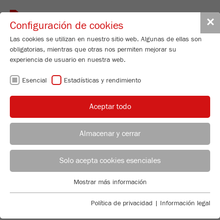
Toggle
✕
Configuración de cookies
navigat
Las cookies se utilizan en nuestro sitio web. Algunas de ellas son
obligatorias, mientras que otras nos permiten mejorar su
experiencia de usuario en nuestra web.
Disk Mill
Esencial
Estadísticas y rendimiento
PULVERISETTE 13
premium line
Aceptar todo
Nº de pedido
13.3040.00
Almacenar y cerrar
DETALLES DEL PRODUCTO
ASESOR DE APLICACIONES
DISTRIBUCIÓN FRITSCH
Solo acepta cookies esenciales
DESCRIPCIÓN
CONSULTAS SOBRE EL PRODUCTO
Applications Laboratory
Mostrar más información
DATOS TÉCNICOS
Esencial
Chris Biamonte
FRITSCH Milling and Sizing, Inc.
Se requieren cookies esenciales para las funciones básicas de
TECHNICAL DATA
Política de privacidad
|
Información legal
ACCESORIOS
la web. Esto asegura que la web funcione correctamente .