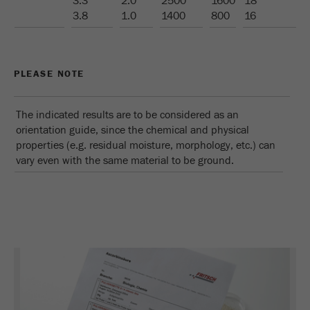
3.3
2.0
2500
1600
18
3.8
1.0
1400
800
16
Proveedor
Yandex
Determina si un usuario tiene
Propósito
bloqueadores de anuncios.
PLEASE NOTE
Ciclo de vida de
2 días
las cookies
The indicated results are to be considered as an
orientation guide, since the chemical and physical
properties (e.g. residual moisture, morphology, etc.) can
Nombre
_ym_uid
vary even with the same material to be ground.
Proveedor
Yandex
Se usa para identificar a los
Propósito
usuarios del sitio
Ciclo de vida de las
1 año
cookies