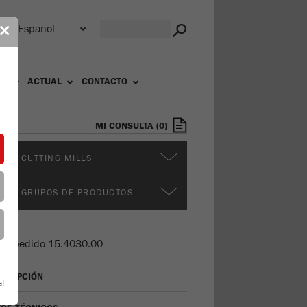
r
✕
OS
ACTUAL
CONTACTO
MI CONSULTA
(
0
)
ROS CUTTING MILLS
ROS GRUPOS DE PRODUCTOS
de pedido
15.4030.00
SCRIPCIÓN
l