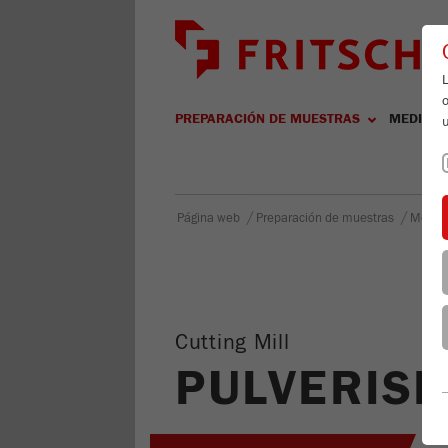
L
PREPARACIÓN DE MUESTRAS
MEDICIÓ
/
/
Página web
Preparación de muestras
Molie
Cutting Mill
PULVERISE