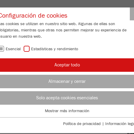
Nombre de usuario de distribuido
Configuración de cookies
as cookies se utilizan en nuestro sitio web. Algunas de ellas son
obligatorias, mientras que otras nos permiten mejorar su experiencia de
N DE PARTÍCULAS
SERVICIO DE ATENCIÓN
ACERCA DE NOSOTR
usuario en nuestra web.
Esencial
Estadísticas y rendimiento
/
/
Aceptar todo
/
/
nda
Molinos de corte
PULVERISETTE 15
Descargas
OT
Almacenar y cerrar
OT
Solo acepta cookies esenciales
Nº 
TTE 15
Mostrar más información
Esencial
DE
Se requieren cookies esenciales para las funciones básicas de la web.
Política de privacidad
|
Información lega
Esto asegura que la web funcione correctamente .