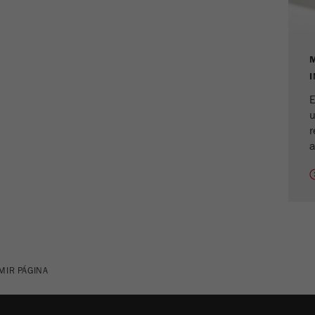
Ciclo de vida de las
1 día
cookies
Nombre
_ym_d
E
Proveedor
Yandex
u
r
Contiene la fecha de la primera visita del
Propósito
a
visitante al sitio web.
Ciclo de vida de las
1 año
cookies
Nombre
_ym_isad
Proveedor
Yandex
MIR PÁGINA
Determina si un usuario tiene bloqueadores
Propósito
de anuncios.