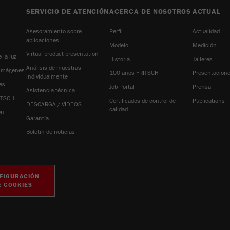
SERVICIO DE ATENCIÓN
ACERCA DE NOSOTROS
ACTUAL
Ciclo de vida de las
2 días
cookies
Asesoramiento sobre
Perfil
Actualidad
aplicaciones
Modelo
Medición
Nombre
_ym_uid
Virtual product presentation
 la luz
Historia
Talleres
Análisis de muestras
 imágenes
100 años FRITSCH
Presentacione
Proveedor
Yandex
individualmente
es
Job Portal
Prensa
Asistencia técnica
Se usa para identificar a los usuarios del
ITSCH
Certificados de control de
Publications
Propósito
DESCARGA / VIDEOS
sitio
calidad
ón
Garantía
Ciclo de vida de las
Boletín de noticias
1 año
cookies
FIGURACIÓN
E COOKIES