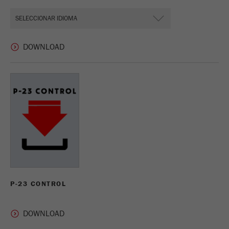
Ciclo de
vida de
6 meses
las
cookies
Nombre
_ga
Proveedor
Google Tag Manager Google
Registra una identificación única que se utiliza
Propósito
para generar datos estadísticos sobre cómo el
visitante usa el sitio web .
Ciclo de
vida de
2 años
las
P-23 CONTROL
cookies
Nombre
_gid