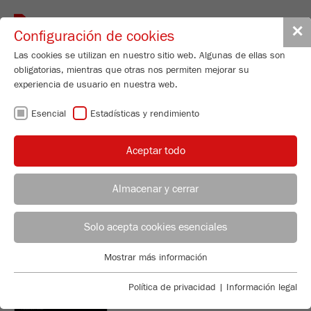
Toggle
✕
Configuración de cookies
navigat
Las cookies se utilizan en nuestro sitio web. Algunas de ellas son
obligatorias, mientras que otras nos permiten mejorar su
experiencia de usuario en nuestra web.
Mini-Mill
Esencial
Estadísticas y rendimiento
PULVERISETTE 23
Nº de pedido
23.100X.00
Aceptar todo
DETALLES DEL PRODUCTO
Almacenar y cerrar
DESCRIPCIÓN
ASESOR DE APLICACIONES
DISTRIBUCIÓN FRITSCH
CONSULTAS SOBRE EL PRODUCTO
Solo acepta cookies esenciales
DATOS TÉCNICOS
Applications Laboratory
Mostrar más información
DESCARGAS
ACCESORIOS
Esencial
Chris Biamonte
FRITSCH Milling and Sizing, Inc.
Se requieren cookies esenciales para las funciones básicas de
Política de privacidad
|
Información legal
VIDEOS / ANIMACIONES 3D
la web. Esto asegura que la web funcione correctamente .