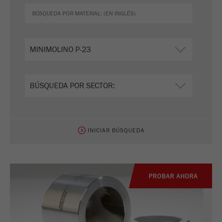
Proveedor
Yandex
Determina si un usuario tiene
Propósito
bloqueadores de anuncios.
Ciclo de vida de
2 días
las cookies
Nombre
_ym_uid
Proveedor
Yandex
INICIAR BÚSQUEDA
Se usa para identificar a los
Propósito
usuarios del sitio
PROBAR AHORA
Ciclo de vida de las
1 año
cookies