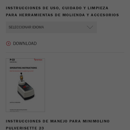
INSTRUCCIONES DE USO, CUIDADO Y LIMPIEZA
Nombre
__utmz
PARA HERRAMIENTAS DE MOLIENDA Y ACCESORIOS
Proveedor
google
Esta cookie es la cookie de recursos del
visitante. Contiene todos los recursos del
visitante Información de la visita actual, también
información transmitida a través de parámetros
de seguimiento de campaña. Esta cookie
también almacena si la fuente del visitante de la
última visita fue diferente de la actual. Si no se
Propósito
puede determinar la información sobre la fuente
del visitante, la cookie no se modifica. De esta
manera, Google Analytics puede asociar
información de visitantes, como conversiones y
transacciones de comercio electrónico, con una
fuente de visitantes. La cookie no contiene
información histórica sobre fuentes de
INSTRUCCIONES DE MANEJO PARA MINIMOLINO
visitantes anteriores.
PULVERISETTE 23