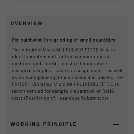
Nombre
__utmz
Proveedor
google
OVERVIEW
Esta cookie es la cookie de recursos del
For batchwise fine grinding of small quantities
visitante. Contiene todos los recursos del
visitante Información de la visita actual, también
The Vibratory Micro Mill PULVERISETTE 0 is the
información transmitida a través de parámetros
ideal laboratory mill for fine comminution of
de seguimiento de campaña. Esta cookie
medium-hard, brittle, moist or temperature-
también almacena si la fuente del visitante de la
sensitive samples – dry or in suspension – as well
última visita fue diferente de la actual. Si no se
as for homogenising of emulsions and pastes. The
Propósito
puede determinar la información sobre la fuente
FRITSCH Vibratory Micro Mill PULVERISETTE 0 is
del visitante, la cookie no se modifica. De esta
recommended for sample preparation of RoHS
manera, Google Analytics puede asociar
tests (Restriction of Hazardous Substances).
información de visitantes, como conversiones y
transacciones de comercio electrónico, con una
fuente de visitantes. La cookie no contiene
información histórica sobre fuentes de
WORKING PRINCIPLE
visitantes anteriores.