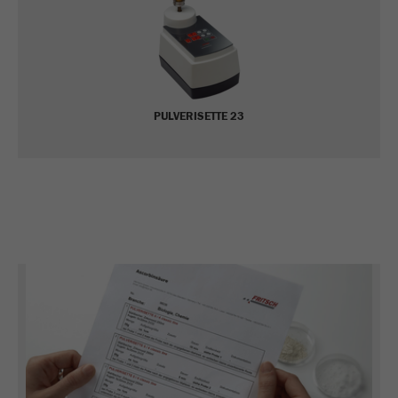
Proveedor
google
Utilizado por Google Analytics para limitar
Propósito
la tasa de solicitud.
PULVERISETTE 23
Ciclo de vida de
1 día
las cookies
Nombre
_ym_d
Proveedor
Yandex
Contiene la fecha de la primera visita del
Propósito
visitante al sitio web.
Ciclo de vida de
1 año
las cookies
Nombre
_ym_isad