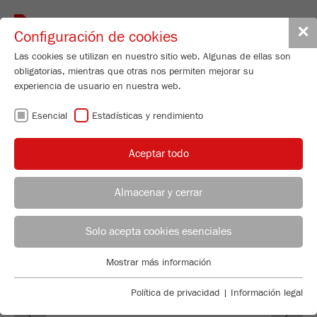
Toggle
✕
Configuración de cookies
navigat
Las cookies se utilizan en nuestro sitio web. Algunas de ellas son
obligatorias, mientras que otras nos permiten mejorar su
Vibratory Micro Mill
experiencia de usuario en nuestra web.
PULVERISETTE 0
Esencial
Estadísticas y rendimiento
Nº de pedido
00.6020.00
Aceptar todo
DETALLES DEL PRODUCTO
DESCRIPCIÓN
Almacenar y cerrar
ASESOR DE APLICACIONES
DISTRIBUCIÓN FRITSCH
DATOS TÉCNICOS
Solo acepta cookies esenciales
ACCESORIOS
Applications Laboratory
Mostrar más información
Esencial
Chris Biamonte
FRITSCH Milling and Sizing, Inc.
VIDEOS / ANIMACIONES 3D
Se requieren cookies esenciales para las funciones básicas de
Política de privacidad
|
Información legal
Previous
Ne
la web. Esto asegura que la web funcione correctamente .
DESCARGAS