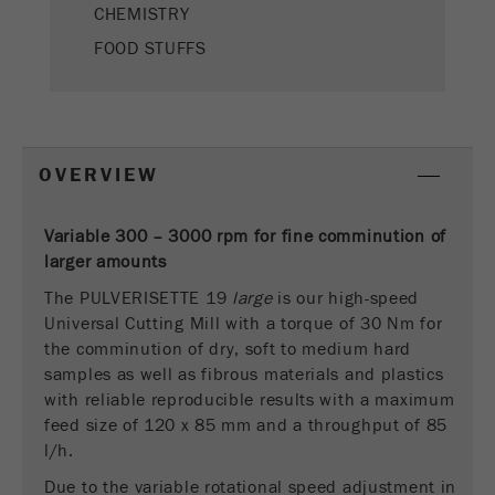
CHEMISTRY
Nombre
__utmz
FOOD STUFFS
Proveedor
google
Esta cookie es la cookie de recursos del
visitante. Contiene todos los recursos del
OVERVIEW
visitante Información de la visita actual, también
información transmitida a través de parámetros
de seguimiento de campaña. Esta cookie
Variable 300 – 3000 rpm for fine comminution of
también almacena si la fuente del visitante de la
larger amounts
última visita fue diferente de la actual. Si no se
The PULVERISETTE 19
large
is our high-speed
Propósito
puede determinar la información sobre la fuente
Universal Cutting Mill with a torque of 30 Nm for
del visitante, la cookie no se modifica. De esta
the comminution of dry, soft to medium hard
manera, Google Analytics puede asociar
información de visitantes, como conversiones y
samples as well as fibrous materials and plastics
transacciones de comercio electrónico, con una
with reliable reproducible results with a maximum
fuente de visitantes. La cookie no contiene
feed size of 120 x 85 mm and a throughput of 85
información histórica sobre fuentes de
l/h.
visitantes anteriores.
Due to the variable rotational speed adjustment in