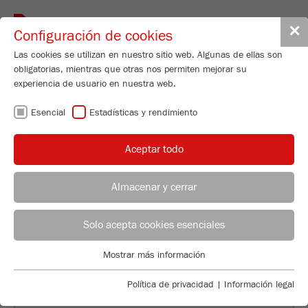
Toggle
✕
Configuración de cookies
navigat
Las cookies se utilizan en nuestro sitio web. Algunas de ellas son
obligatorias, mientras que otras nos permiten mejorar su
Universal Cutting Mill - variable speed
experiencia de usuario en nuestra web.
300-3000 rpm
Esencial
Estadísticas y rendimiento
PULVERISETTE 19
LARGE
Aceptar todo
Nº de pedido
19.4060.00
Almacenar y cerrar
DETALLES DEL PRODUCTO
ASESOR DE APLICACIONES
DISTRIBUCIÓN FRITSCH
DESCRIPCIÓN
Solo acepta cookies esenciales
Applications Laboratory
Mostrar más información
DATOS TÉCNICOS
Esencial
Chris Biamonte
FRITSCH Milling and Sizing, Inc.
Se requieren cookies esenciales para las funciones básicas de
Política de privacidad
|
Información legal
ACCESORIOS
la web. Esto asegura que la web funcione correctamente .