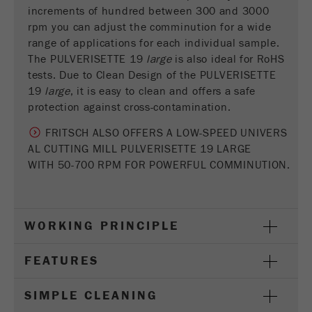
increments of hundred between 300 and 3000
Ciclo de
rpm you can adjust the comminution for a wide
vida de
6 meses
range of applications for each individual sample.
las
The PULVERISETTE 19
large
is also ideal for RoHS
cookies
tests. Due to Clean Design of the PULVERISETTE
19
large
, it is easy to clean and offers a safe
Nombre
_ga
protection against cross-contamination.
Proveedor
Google Tag Manager Google
FRITSCH ALSO OFFERS A LOW-SPEED UNIVERS
AL CUTTING MILL PULVERISETTE 19 LARGE
Registra una identificación única que se utiliza
WITH 50-700 RPM FOR POWERFUL COMMINUTION.
Propósito
para generar datos estadísticos sobre cómo el
visitante usa el sitio web .
Ciclo de
WORKING PRINCIPLE
vida de
2 años
las
FEATURES
cookies
SIMPLE CLEANING
Nombre
_gid