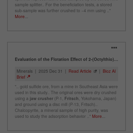
Proveedor
google
Utilizado por Google Analytics para limitar
Propósito
la tasa de solicitud.
Ciclo de vida de
1 día
las cookies
Nombre
_ym_d
Proveedor
Yandex
Contiene la fecha de la primera visita del
Propósito
visitante al sitio web.
Ciclo de vida de
1 año
las cookies
Nombre
_ym_isad