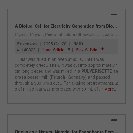
Proveedor
Yandex
Determina si un usuario tiene
Propósito
bloqueadores de anuncios.
Ciclo de vida de
2 días
las cookies
Nombre
_ym_uid
Proveedor
Yandex
Se usa para identificar a los
Propósito
usuarios del sitio
Ciclo de vida de las
1 año
cookies