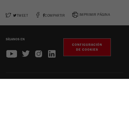
IMPRIMIR PÁGINA
TWEET
COMPARTIR
SÍGANOS EN
CONFIGURACIÓN
DE COOKIES
Información legal
Política de privacidad
Información legal de Twitter
Copyright Fritsch GmbH 2026