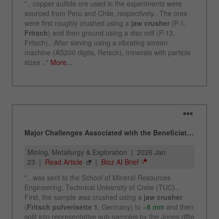
Ciclo de
vida de
6 meses
las
cookies
Nombre
_ga
Proveedor
Google Tag Manager Google
Registra una identificación única que se utiliza
Propósito
para generar datos estadísticos sobre cómo el
visitante usa el sitio web .
Ciclo de
vida de
2 años
las
cookies
Nombre
_gid