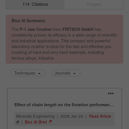
Nombre
__utmz
Proveedor
google
Esta cookie es la cookie de recursos del
visitante. Contiene todos los recursos del
visitante Información de la visita actual, también
información transmitida a través de parámetros
de seguimiento de campaña. Esta cookie
también almacena si la fuente del visitante de la
última visita fue diferente de la actual. Si no se
Propósito
puede determinar la información sobre la fuente
del visitante, la cookie no se modifica. De esta
manera, Google Analytics puede asociar
información de visitantes, como conversiones y
transacciones de comercio electrónico, con una
fuente de visitantes. La cookie no contiene
información histórica sobre fuentes de
visitantes anteriores.