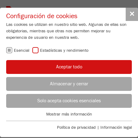
Toggle
✕
Configuración de cookies
navigat
Las cookies se utilizan en nuestro sitio web. Algunas de ellas son
obligatorias, mientras que otras nos permiten mejorar su
experiencia de usuario en nuestra web.
Jaw Crusher - Model II
Esencial
Estadísticas y rendimiento
PULVERISETTE 1
classic line
Aceptar todo
96
/ 100
Nº de pedido
01.7030.00
Almacenar y cerrar
Bioz Stars
DETALLES DEL PRODUCTO
114 Citations
ASESOR DE APLICACIONES
DISTRIBUCIÓN FRITSCH
Solo acepta cookies esenciales
DESCRIPCIÓN
Powered by Bioz © 2026
CONSULTAS SOBRE EL PRODUCTO
Applications Laboratory
Mostrar más información
DATOS TÉCNICOS
Esencial
Chris Biamonte
FRITSCH Milling and Sizing, Inc.
Se requieren cookies esenciales para las funciones básicas de
Política de privacidad
|
Información legal
ACCESORIOS
COMPARATIVA DE
la web. Esto asegura que la web funcione correctamente .