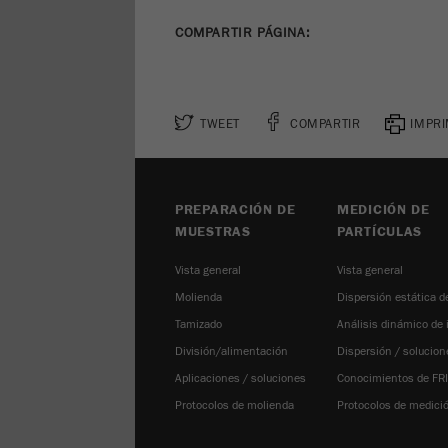
COMPARTIR PÁGINA:
TWEET
COMPARTIR
IMPRI
PREPARACIÓN DE
MEDICIÓN DE
MUESTRAS
PARTÍCULAS
Vista general
Vista general
Molienda
Dispersión estática de
Tamizado
Análisis dinámico de
División/alimentación
Dispersión / solucion
Aplicaciones / soluciones
Conocimientos de FR
Protocolos de molienda
Protocolos de medici