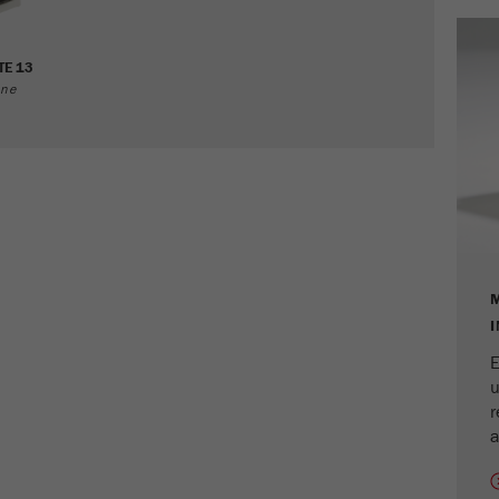
Ciclo de vida de las
1 día
cookies
TE 13
ine
Nombre
_ym_d
Proveedor
Yandex
Contiene la fecha de la primera visita del
Propósito
visitante al sitio web.
Ciclo de vida de las
1 año
cookies
E
Nombre
_ym_isad
u
Proveedor
Yandex
r
a
Determina si un usuario tiene bloqueadores
Propósito
de anuncios.