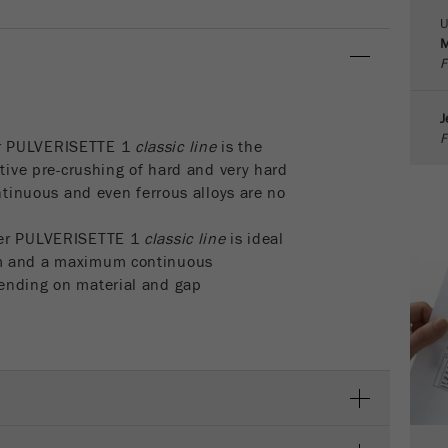
U
Proveedor
google
M
F
Esta cookie es la cookie de recursos del visitante.
Contiene todos los recursos del visitante Información de
la visita actual, también información transmitida a través
J
de parámetros de seguimiento de campaña. Esta cookie
F
r PULVERISETTE 1
classic line
is the
también almacena si la fuente del visitante de la última
ctive pre-crushing of hard and very hard
visita fue diferente de la actual. Si no se puede
ontinuous and even ferrous alloys are no
Propósito
determinar la información sobre la fuente del visitante, la
cookie no se modifica. De esta manera, Google Analytics
her PULVERISETTE 1
classic line
is ideal
puede asociar información de visitantes, como
mm and a maximum continuous
conversiones y transacciones de comercio electrónico,
ending on material and gap
con una fuente de visitantes. La cookie no contiene
información histórica sobre fuentes de visitantes
anteriores.
Ciclo de
vida de
6 meses
las
cookies