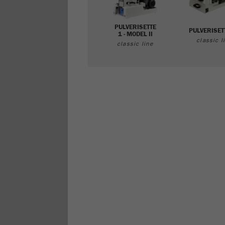
PULVERISETTE
PULVERISET
1 - MODEL II
classic l
classic line