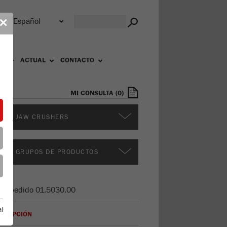
r
✕
OS
ACTUAL
CONTACTO
MI CONSULTA
(
0
)
ROS JAW CRUSHERS
ROS GRUPOS DE PRODUCTOS
de pedido
01.5030.00
l
SCRIPCIÓN