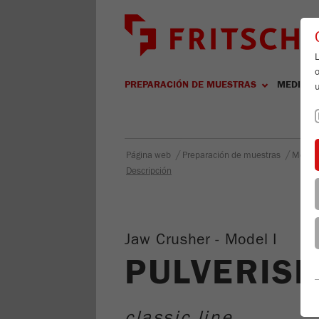
L
PREPARACIÓN DE MUESTRAS
MEDICIÓ
/
/
Página web
Preparación de muestras
Molie
Descripción
Jaw Crusher - Model I
PULVERISE
classic line