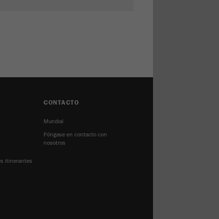
CONTACTO
Mundial
Póngase en contacto con
nosotros
s itinerantes