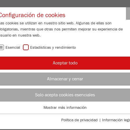
Nombre de usuario de distribuido
Configuración de cookies
as cookies se utilizan en nuestro sitio web. Algunas de ellas son
obligatorias, mientras que otras nos permiten mejorar su experiencia de
N DE PARTÍCULAS
SERVICIO DE ATENCIÓN
ACERCA DE NOSOTR
usuario en nuestra web.
Esencial
Estadísticas y rendimiento
/
Aceptar todo
/
/
nda
Trituradores de mandíbula
PULVERISETTE 1
classic line
OT
Almacenar y cerrar
OT
Solo acepta cookies esenciales
TTE 1
Mostrar más información
Nº 
Esencial
Se requieren cookies esenciales para las funciones básicas de la web.
Política de privacidad
|
Información lega
DE
Esto asegura que la web funcione correctamente .