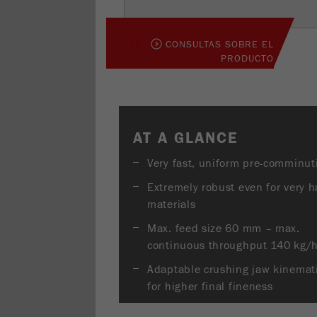
CONSULTAS SOBRE EL
PRODUCTO
AT A GLANCE
Very fast, uniform pre-comminut
Extremely robust even for very h
materials
Max. feed size 60 mm – max.
continuous throughput 140 kg/
Adaptable crushing jaw kinemat
for higher final fineness