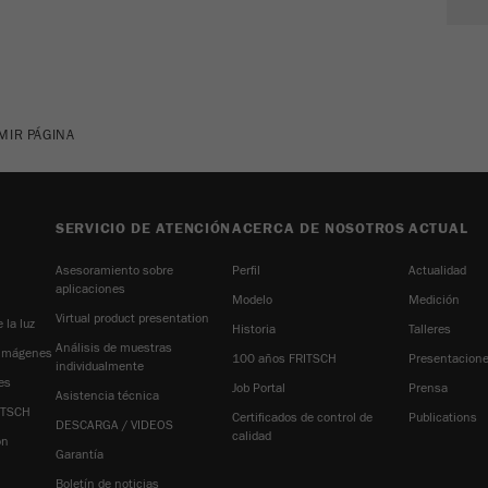
Ciclo de vida de las
2 días
cookies
Nombre
_ym_uid
MIR PÁGINA
Proveedor
Yandex
Se usa para identificar a los usuarios del
Propósito
SERVICIO DE ATENCIÓN
ACERCA DE NOSOTROS
ACTUAL
sitio
Asesoramiento sobre
Perfil
Actualidad
Ciclo de vida de las
1 año
aplicaciones
cookies
Modelo
Medición
Virtual product presentation
 la luz
Historia
Talleres
Análisis de muestras
 imágenes
100 años FRITSCH
Presentacione
individualmente
es
Job Portal
Prensa
Asistencia técnica
ITSCH
Certificados de control de
Publications
DESCARGA / VIDEOS
calidad
ón
Garantía
Boletín de noticias