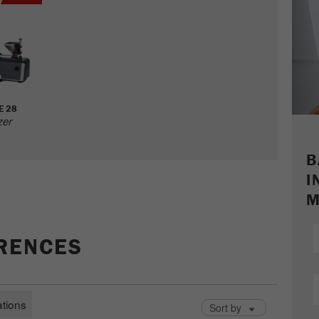
Ciclo de vida de las
2 días
cookies
Nombre
_ym_uid
Proveedor
Yandex
E 28
zer
Se usa para identificar a los usuarios del
Propósito
sitio
B
I
Ciclo de vida de las
1 año
cookies
M
ERENCES