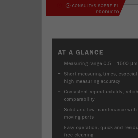
CONSULTAS SOBRE EL
PRODUCTO
AT A GLANCE
Measuring range 0.5 – 1500 μm
Short measuring times, especial
high measuring accuracy
Consistent reproducibility, relia
comparability
Solid and low-maintenance with
moving parts
Easy operation, quick and resid
free cleaning