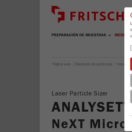
L
PREPARACIÓN DE MUESTRAS
MEDICIÓ
/
/
Página web
Medición de partículas
Vista gen
Laser Particle Sizer
ANALYSETT
NeXT Micro