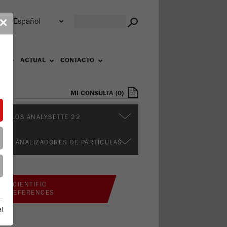
r
✕
OS
ACTUAL
CONTACTO
MI CONSULTA
(
0
)
DULOS ANALYSETTE 22
ROS ANALIZADORES DE PARTÍCULAS
SCIENTIFIC
REFERENCES
l