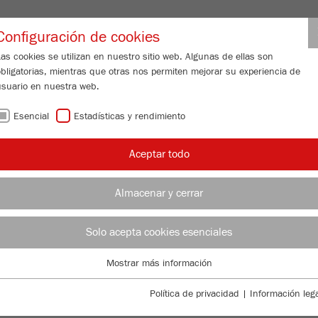
Nombre de usuario de distribuido
Configuración de cookies
as cookies se utilizan en nuestro sitio web. Algunas de ellas son
obligatorias, mientras que otras nos permiten mejorar su experiencia de
N DE PARTÍCULAS
SERVICIO DE ATENCIÓN
ACERCA DE NOSOTR
usuario en nuestra web.
Esencial
Estadísticas y rendimiento
/
/
Aceptar todo
eral
ANALYSETTE 22
Descripción
MÓ
Almacenar y cerrar
OT
Solo acepta cookies esenciales
E 22
99
/ 100
Mostrar más información
Bioz Stars
Esencial
2,702 Citations
Se requieren cookies esenciales para las funciones básicas de la web.
Política de privacidad
|
Información lega
Powered by Bioz © 2026
Esto asegura que la web funcione correctamente .