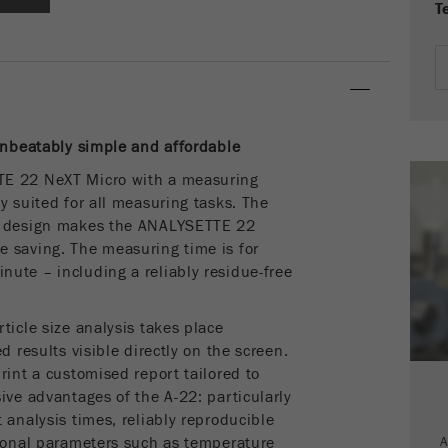
T
Proveedor
google
Esta cookie es la cookie de recursos del visitante.
Contiene todos los recursos del visitante Información de
la visita actual, también información transmitida a través
de parámetros de seguimiento de campaña. Esta cookie
 unbeatably simple and
affordable
también almacena si la fuente del visitante de la última
TE 22 NeXT Micro with a measuring
visita fue diferente de la actual. Si no se puede
y suited for all measuring tasks. The
Propósito
determinar la información sobre la fuente del visitante, la
nt design makes the ANALYSETTE 22
cookie no se modifica. De esta manera, Google Analytics
 saving. The measuring time is for
puede asociar información de visitantes, como
ute – including a reliably residue-free
conversiones y transacciones de comercio electrónico,
con una fuente de visitantes. La cookie no contiene
información histórica sobre fuentes de visitantes
ticle size analysis takes place
anteriores.
d results visible directly on the screen.
rint a customised report tailored to
Ciclo de
ive advantages of the A-22: particularly
vida de
6 meses
 analysis times, reliably reproducible
las
A
tional parameters such as temperature
cookies