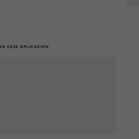
Ciclo de vida de las
1 día
cookies
Nombre
_ym_d
Proveedor
Yandex
A ESTA APLICACIÓN
Contiene la fecha de la primera visita del
Propósito
visitante al sitio web.
Ciclo de vida de las
1 año
cookies
Nombre
_ym_isad
Proveedor
Yandex
Determina si un usuario tiene bloqueadores
Propósito
de anuncios.