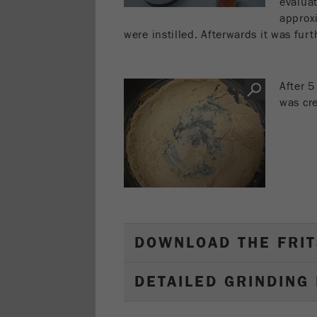
evaluat
approx
were instilled. Afterwards it was fu
After 5
was cr
DOWNLOAD THE FRIT
DETAILED GRINDING