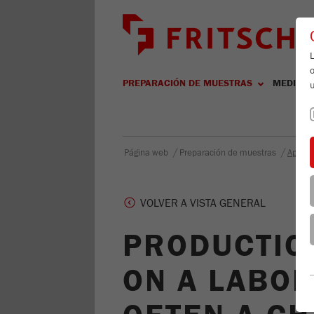
L
PREPARACIÓN DE MUESTRAS
MEDICIÓ
/
/
Página web
Preparación de muestras
Aplica
VOLVER A VISTA GENERAL
PRODUCTIO
ON A LABOR