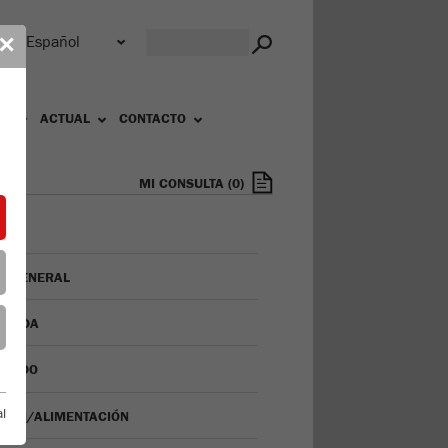
r
✕
OS
ACTUAL
CONTACTO
MI CONSULTA
(
0
)
TA GENERAL
IENDA
IZADO
l
ISIÓN/ALIMENTACIÓN