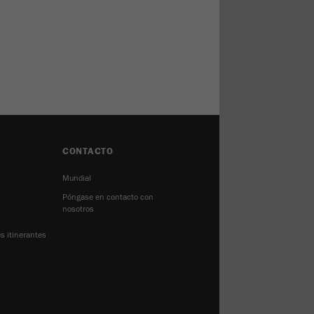
CONTACTO
Mundial
Póngase en contacto con
nosotros
s itinerantes