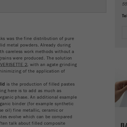
cookies
55
Ciclo de
Nombre
__utmc
Te
vida de las
Fin de sesión
cookies
Proveedor
google
sks was the fine distribution of pure
Nombre
PHPSESSID
Esta cookie es antigua y ya no la utiliza Google Analytics.
olid metal powders. Already during
Para la compatibilidad con versiones anteriores de
Proveedor
php
ith careless work methods without a
páginas que todavía usan el código de seguimiento
rains were produced. The solution
Propósito
urchin.js, esta cookie todavía se escribe y caduca
Identificador de datos PHP, establecido cuando se
LVERISETTE 2
, with an agate grinding
cuando se cierra el navegador. Sin embargo, no es
Propósito
utiliza el método de sesión PHP ().
minimizing of the application of
necesario tener en cuenta esta cookie al depurar y
utilizar el nuevo código de seguimiento ga.js .
Ciclo de vida
lid
is the production of filled pastes
Fin de sesión
de las cookies
Ciclo de
ing here is to add as much as
vida de
 organic phase. An additional example
Sesión
las
rganic binder (for example synthetic
cookies
e oil) fine metallic, ceramic or
astes evolve which can be compared
ften talk about filled composite
Nombre
__utmz
B