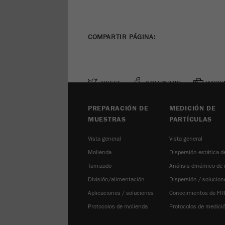
COMPARTIR PÁGINA:
TWEET
COMPARTIR
IMPRI
PREPARACIÓN DE
MEDICIÓN DE
MUESTRAS
PARTÍCULAS
Vista general
Vista general
Molienda
Dispersión estática de
Tamizado
Análisis dinámico de
División/alimentación
Dispersión / solucion
Aplicaciones / soluciones
Conocimientos de FR
Protocolos de molienda
Protocolos de medici