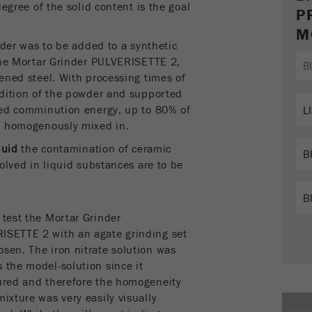
degree of the solid content is the goal
P
Proveedor
google
M
wder was to be added to a synthetic
Esta cookie es la cookie de recursos del visitante.
 the Mortar Grinder PULVERISETTE 2,
Contiene todos los recursos del visitante Información de
ened steel. With processing times of
la visita actual, también información transmitida a través
dition of the powder and supported
de parámetros de seguimiento de campaña. Esta cookie
ied comminution energy, up to 80% of
también almacena si la fuente del visitante de la última
s homogenously mixed in.
visita fue diferente de la actual. Si no se puede
Propósito
determinar la información sobre la fuente del visitante, la
quid
the contamination of ceramic
cookie no se modifica. De esta manera, Google Analytics
olved in liquid substances are to be
puede asociar información de visitantes, como
conversiones y transacciones de comercio electrónico,
con una fuente de visitantes. La cookie no contiene
 test the Mortar Grinder
información histórica sobre fuentes de visitantes
ISETTE 2 with an agate grinding set
anteriores.
sen. The iron nitrate solution was
Ciclo de
 the model-solution since it
vida de
oured and therefore the homogeneity
6 meses
las
mixture was very easily visually
cookies