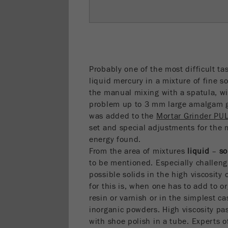
Probably one of the most difficult ta
liquid mercury in a mixture of fine s
the manual mixing with a spatula, w
problem up to 3 mm large amalgam g
was added to the
Mortar Grinder PU
set and special adjustments for the 
energy found.
From the area of mixtures
liquid
–
so
to be mentioned. Especially challeng
possible solids in the high viscosity
for this is, when one has to add to o
resin or varnish or in the simplest cas
inorganic powders. High viscosity p
with shoe polish in a tube. Experts o