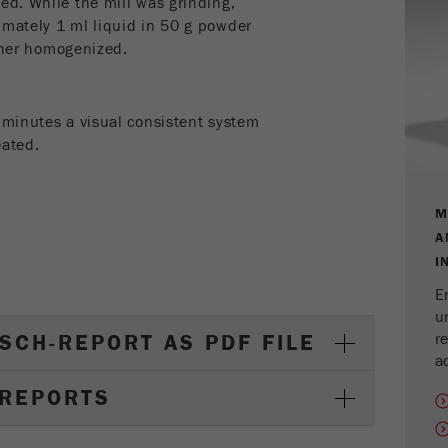
ed. While the mill was grinding,
imately 1 ml liquid in 50 g powder
rther homogenized.
Nombre
_ga
Proveedor
Google Tag Manager Google
 minutes a visual consistent system
Registra una identificación única que se utiliza para
eated.
Propósito
generar datos estadísticos sobre cómo el visitante usa
el sitio web .
M
Ciclo de
A
vida de las
2 años
I
cookies
E
u
Nombre
_gid
SCH-REPORT AS PDF FILE
r
a
Proveedor
google
 REPORTS
Utilizado por Google Analytics para limitar la
Propósito
tasa de solicitud.